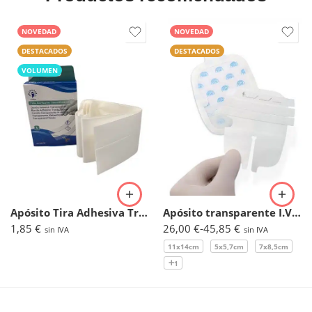
NOVEDAD
NOVEDAD
DESTACADOS
DESTACADOS
VOLUMEN
Apósito Tira Adhesiva Transparente 6cmx100cm. (Caja 1ud)
Apósito transparente I.V. reforzado – Oper Film Protect IV
1,85
€
26,00
€
-
45,85
€
sin IVA
sin IVA
11x14cm
5x5,7cm
7x8,5cm
1