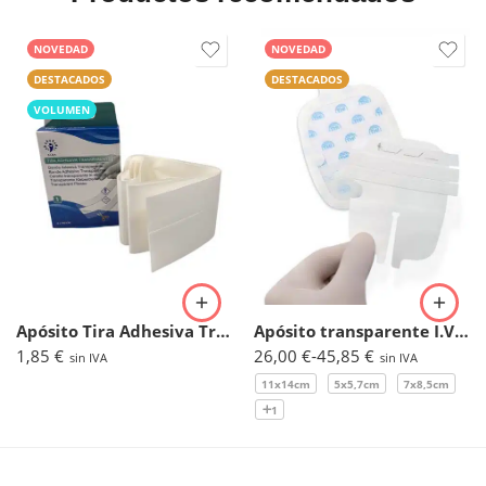
NOVEDAD
NOVEDAD
DESTACADOS
DESTACADOS
VOLUMEN
Apósito Tira Adhesiva Transparente 6cmx100cm. (Caja 1ud)
Apósito transparente I.V. reforzado – Oper Film Protect IV
1,85
€
26,00
€
-
45,85
€
sin IVA
sin IVA
11x14cm
5x5,7cm
7x8,5cm
1