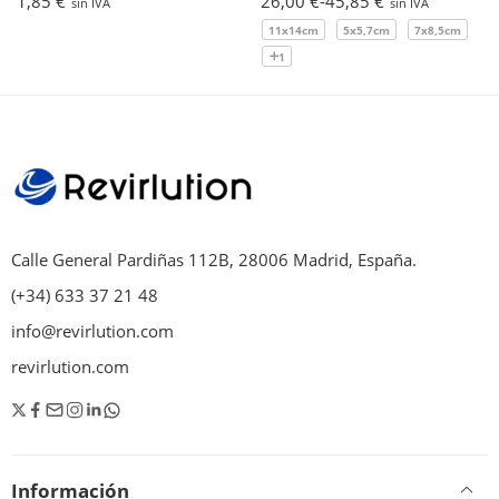
1,85
€
26,00
€
-
45,85
€
sin IVA
sin IVA
11x14cm
5x5,7cm
7x8,5cm
1
Calle General Pardiñas 112B, 28006 Madrid, España.
(+34) 633 37 21 48
info@revirlution.com
revirlution.com
Información