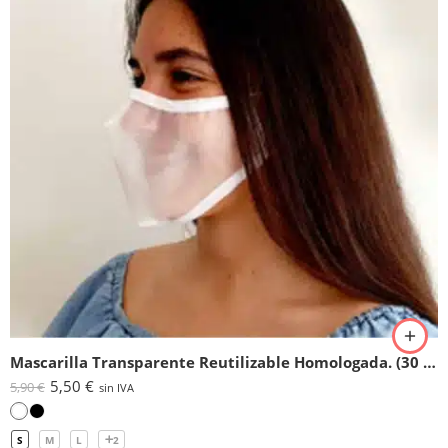
Mascarilla Transparente Reutilizable Homologada. (30 lavados)
5,50
€
5,90
€
sin IVA
S
M
L
2