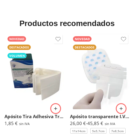
Productos recomendados
NOVEDAD
NOVEDAD
DESTACADOS
DESTACADOS
VOLUMEN
Apósito Tira Adhesiva Transparente 6cmx100cm. (Caja 1ud)
Apósito transparente I.V. reforzado – Oper Film Protect IV
1,85
€
26,00
€
-
45,85
€
sin IVA
sin IVA
11x14cm
5x5,7cm
7x8,5cm