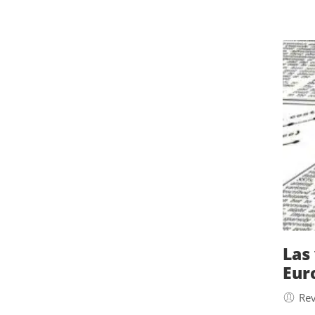
Las
Eur
Rev