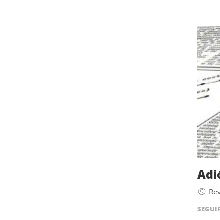
Adi
Rev
SEGUI