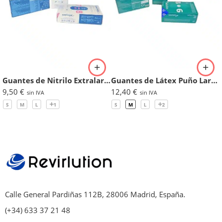
Guantes de Nitrilo Extralargos Sin Polvo Premium – Caja 100 uds.
Guantes de Látex Puño Largo Sin Polvo – Caja 50 uds.
9,50
€
12,40
€
sin IVA
sin IVA
S
M
L
1
S
M
L
2
Calle General Pardiñas 112B, 28006 Madrid, España.
(+34) 633 37 21 48