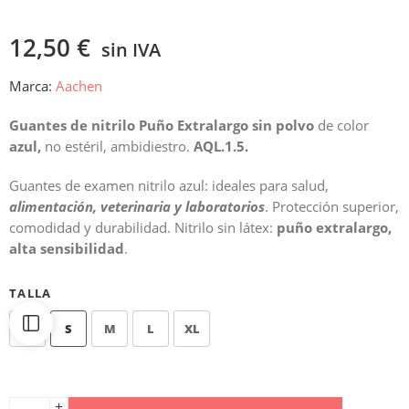
12,50
€
sin IVA
Marca:
Aachen
Guantes de nitrilo Puño Extralargo sin polvo
de color
azul,
no estéril, ambidiestro.
AQL.1.5.
Guantes de examen nitrilo azul: ideales para salud,
alimentación, veterinaria y laboratorios
. Protección superior,
comodidad y durabilidad. Nitrilo sin látex:
puño extralargo,
alta sensibilidad
.
TALLA
XS
S
M
L
XL